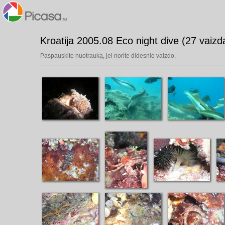
Kroatija 2005.08 Eco night dive (27 vaizda
Paspauskite nuotrauką, jei norite didesnio vaizdo.