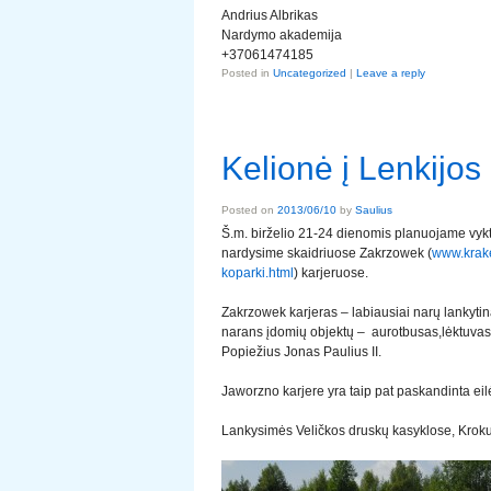
Andrius Albrikas
Nardymo akademija
+37061474185
Posted in
Uncategorized
|
Leave a reply
Kelionė į Lenkijos
Posted on
2013/06/10
by
Saulius
Š.m. birželio 21-24 dienomis planuojame vykti
nardysime skaidriuose Zakrzowek (
www.krak
koparki.html
) karjeruose.
Zakrzowek karjeras – labiausiai narų lankytin
narans įdomių objektų – aurotbusas,lėktuvas, 
Popiežius Jonas Paulius II.
Jaworzno karjere yra taip pat paskandinta eil
Lankysimės Veličkos druskų kasyklose, Krokuv