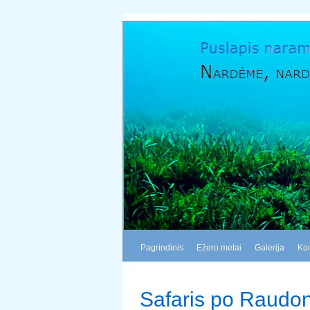
Pagrindinis
Ežero metai
Galerija
Kon
Safaris po Raudoną