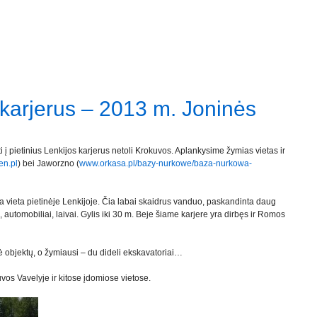
 karjerus – 2013 m. Joninės
 į pietinius Lenkijos karjerus netoli Krokuvos. Aplankysime žymias vietas ir
en.pl
) bei Jaworzno (
www.orkasa.pl/bazy-nurkowe/baza-nurkowa-
a vieta pietinėje Lenkijoje. Čia labai skaidrus vanduo, paskandinta daug
automobiliai, laivai. Gylis iki 30 m. Beje šiame karjere yra dirbęs ir Romos
ė objektų, o žymiausi – du dideli ekskavatoriai…
os Vavelyje ir kitose įdomiose vietose.