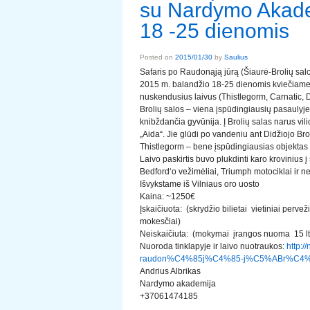
su Nardymo Akade
18 -25 dienomis
Posted on
2015/01/30
by
Saulius
Safaris po Raudonąją jūrą (Šiaurė-Brolių sal
2015 m. balandžio 18-25 dienomis kviečiame 
nuskendusius laivus (Thistlegorm, Carnatic, Dh
Brolių salos – viena įspūdingiausių pasaulyje
knibždančia gyvūnija. Į Brolių salas narus vil
„Aida“. Jie glūdi po vandeniu ant Didžiojo Broli
Thistlegorm – bene įspūdingiausias objektas
Laivo paskirtis buvo plukdinti karo krovinius į
Bedford‘o vežimėliai, Triumph motociklai ir net 
Išvykstame iš Vilniaus oro uosto
Kaina: ~1250€
Įskaičiuota: (skrydžio bilietai vietiniai perv
mokesčiai)
Neiskaičiuta: (mokymai įrangos nuoma 15 ltr
Nuoroda tinklapyje ir laivo nuotraukos:
http:/
raudon%C4%85j%C4%85-j%C5%ABr%C4%85
Andrius Albrikas
Nardymo akademija
+37061474185