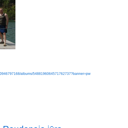
29190946797168/albums/5488196064571762737?banner=pw