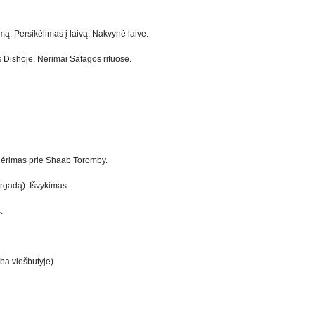
ą. Persikėlimas į laivą. Nakvynė laive.
s Dishoje. Nėrimai Safagos rifuose.
 nėrimas prie Shaab Toromby.
rgadą). Išvykimas.
.
ba viešbutyje).