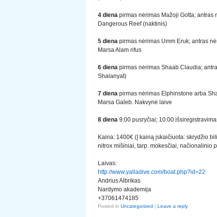
4 diena
pirmas nėrimas Mažoji Gotta; antras 
Dangerous Reef (naktinis)
5 diena
pirmas nėrimas Umm Eruk; antras nėr
Marsa Alam rifus
6 diena
pirmas nėrimas Shaab Claudia; antras
Shalanyat)
7 diena
pirmas
nėrimas Elphinstone arba Sh
Marsa Galeb. Nakvynė laive
8 diena
9:00 pusryčiai; 10:00 išsiregistravimas
Kaina: 1400€ (Į kainą įskaičiuota: skrydžio bil
nitrox mišiniai, tarp. mokesčiai, načionalinio
Laivas:
http://www.yalladive.com/boat.php?id=22
Andrius Albrikas
Nardymo akademija
+37061474185
Posted in
Uncategorized
|
Leave a reply