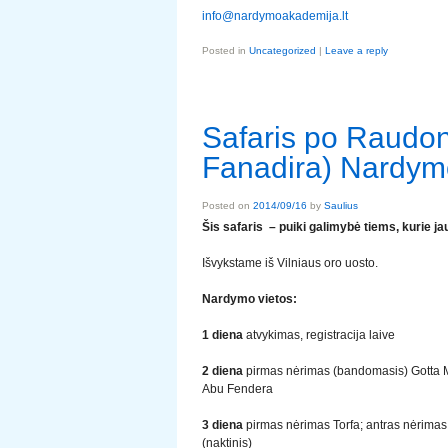
info@nardymoakademija.lt
Posted in
Uncategorized
|
Leave a reply
Safaris po Raudoną
Fanadira) Nardym
Posted on
2014/09/16
by
Saulius
Šis safaris – puiki galimybė tiems, kurie ja
Išvykstame iš Vilniaus oro uosto.
Nardymo vietos:
1 diena
atvykimas, registracija laive
2 diena
pirmas nėrimas (bandomasis) Gotta M
Abu Fendera
3
diena
pirmas nėrimas Torfa; antras nėrimas 
(naktinis)