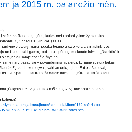
mija 2015 m. balandžio mėn.
os)
į safarį po Raudonąją jūrą, kurios metu aplankysime žymiausius
iannis D., Chrisola K.,) ir Brolių salas.
 nardymo vietovių, garsi nepakartojamo grožio koralais ir aplink juos
ioja ne tik nuostabi gamta, bet ir du įspūdingi nuskendę laivai – „Numidia“ ir
o rifo, netoli saloje esančio švyturio.
 visame narų pasaulyje – povandeninis muziejus, kuriame sustoja laikas.
 šiaurės Egiptą. Lokomotyvai, įvairi amunicija, Lee Enfield šautuvai,
lėktuvų sparnai – tai tik maža dalelė laivo turtų, išlikusių iki šių dienų.
ežimai (išskyrus Lietuvoje) nitrox mišiniai (32%) nacionalinio parko
 balionai)
/nardymoakademija.lt/naujienos/straipsniai/item/1162-safaris-po-
-%C5%A1iaur%C4%97-broli%C5%B3-salos.html