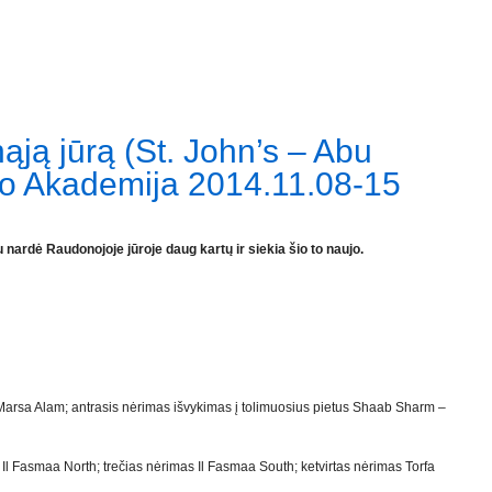
ją jūrą (St. John’s – Abu
o Akademija 2014.11.08-15
u nardė Raudonojoje jūroje daug kartų ir siekia šio to naujo.
arsa Alam; antrasis nėrimas išvykimas į tolimuosius pietus Shaab Sharm –
Il Fasmaa North; trečias nėrimas Il Fasmaa South; ketvirtas nėrimas Torfa