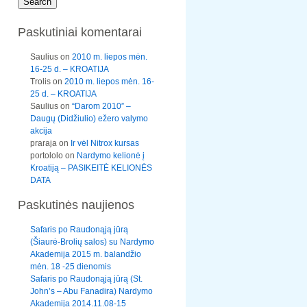
Paskutiniai komentarai
Saulius
on
2010 m. liepos mėn.
16-25 d. – KROATIJA
Trolis
on
2010 m. liepos mėn. 16-
25 d. – KROATIJA
Saulius
on
“Darom 2010” –
Daugų (Didžiulio) ežero valymo
akcija
praraja
on
Ir vėl Nitrox kursas
portololo
on
Nardymo kelionė į
Kroatiją – PASIKEITĖ KELIONĖS
DATA
Paskutinės naujienos
Safaris po Raudonąją jūrą
(Šiaurė-Brolių salos) su Nardymo
Akademija 2015 m. balandžio
mėn. 18 -25 dienomis
Safaris po Raudonąją jūrą (St.
John’s – Abu Fanadira) Nardymo
Akademija 2014.11.08-15