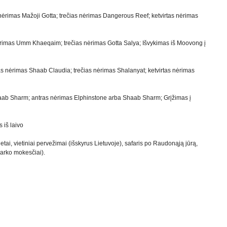
nėrimas Mažoji Gotta; trečias nėrimas Dangerous Reef; ketvirtas nėrimas
imas Umm Khaeqaim; trečias nėrimas Gotta Salya; Išvykimas iš Moovong į
 nėrimas Shaab Claudia; trečias nėrimas Shalanyat; ketvirtas nėrimas
aab Sharm; antras nėrimas Elphinstone arba Shaab Sharm; Grįžimas į
 iš laivo
ietai, vietiniai pervežimai (išskyrus Lietuvoje), safaris po Raudonąją jūrą,
 parko mokesčiai).