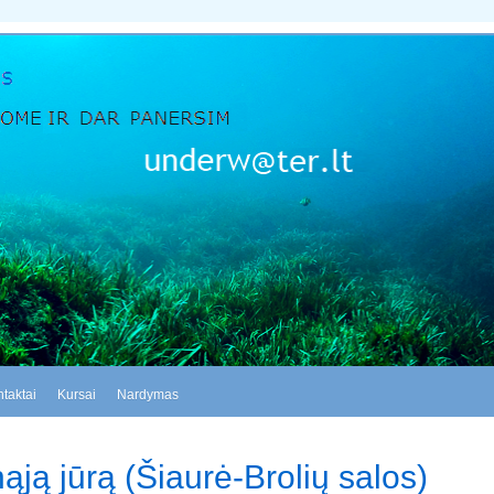
taktai
Kursai
Nardymas
ją jūrą (Šiaurė-Brolių salos)