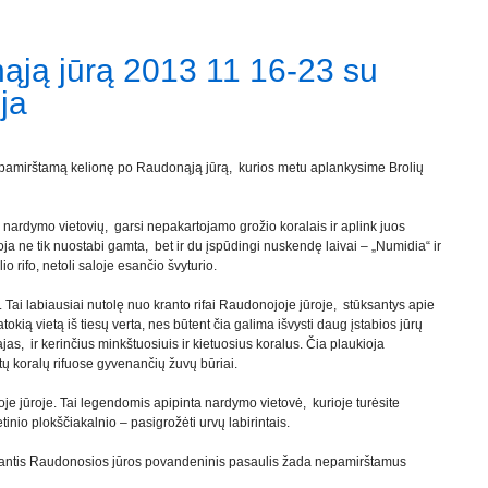
ąją jūrą 2013 11 16-23 su
ja
epamirštamą kelionę po Raudonąją jūrą, kurios metu aplankysime Brolių
 nardymo vietovių, garsi nepakartojamo grožio koralais ir aplink juos
ioja ne tik nuostabi gamta, bet ir du įspūdingi nuskendę laivai – „Numidia“ ir
o rifo, netoli saloje esančio švyturio.
. Tai labiausiai nutolę nuo kranto rifai Raudonojoje jūroje, stūksantys apie
okią vietą iš tiesų verta, nes būtent čia galima išvysti daug įstabios jūrų
ajas, ir kerinčius minkštuosiuis ir kietuosius koralus. Čia plaukioja
aštų koralų rifuose gyvenančių žuvų būriai.
oje jūroje. Tai legendomis apipinta nardymo vietovė, kurioje turėsite
etinio plokščiakalnio – pasigrožėti urvų labirintais.
užiantis Raudonosios jūros povandeninis pasaulis žada nepamirštamus