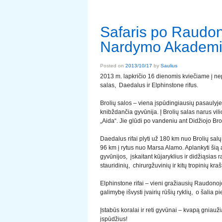
Safaris po Raudon
Nardymo Akademi
Posted on
2013/10/17
by
Saulius
2013 m. lapkričio 16 dienomis kviečiame į n
salas, Daedalus ir Elphinstone rifus.
Brolių salos – viena įspūdingiausių pasaulyje
knibždančia gyvūnija. Į Brolių salas narus vil
„Aida“. Jie glūdi po vandeniu ant Didžiojo Broli
Daedalus rifai plyti už 180 km nuo Brolių salų
96 km į rytus nuo Marsa Alamo. Aplankyti šią at
gyvūnijos, įskaitant kūjaryklius ir didžiąsias r
stauridinių, chirurgžuvinių ir kitų tropinių kr
Elphinstone rifai – vieni gražiausių Raudonoj
galimybę išvysti įvairių rūšių ryklių, o šalia pi
Įstabūs koralai ir reti gyvūnai – kvapą gnia
įspūdžius!