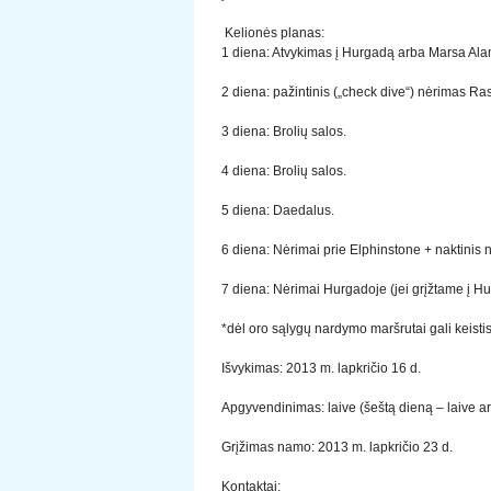
Kelionės planas:
1 diena: Atvykimas į Hurgadą arba Marsa Alam
2 diena: pažintinis („check dive“) nėrimas Ra
3 diena: Brolių salos.
4 diena: Brolių salos.
5 diena: Daedalus.
6 diena: Nėrimai prie Elphinstone + naktinis
7 diena: Nėrimai Hurgadoje (jei grįžtame į Hu
*dėl oro sąlygų nardymo maršrutai gali keistis
Išvykimas: 2013 m. lapkričio 16 d.
Apgyvendinimas: laive (šeštą dieną – laive ar
Grįžimas namo: 2013 m. lapkričio 23 d.
Kontaktai: