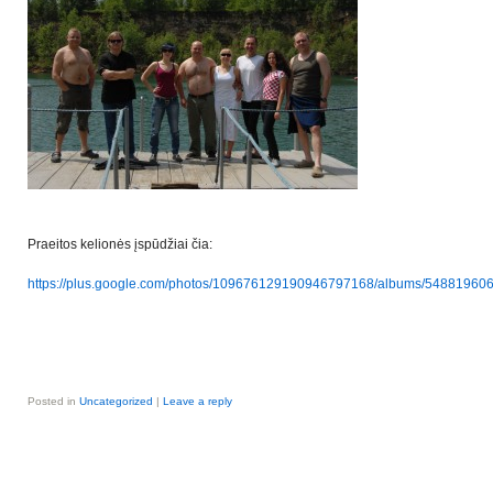
Praeitos kelionės įspūdžiai čia:
https://plus.google.com/photos/109676129190946797168/albums/548819
Posted in
Uncategorized
|
Leave a reply