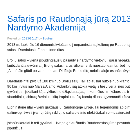
Safaris po Raudonąją jūrą 201
Nardymo Akademija
Posted on
2013/10/17
by
Saulius
2013 m. lapkričio 16 dienomis kviečiame į nepamirštamą kelionę po Raudonąj
salas, Daedalus ir Elphinstone rifus.
Brolių salos – viena įspūdingiausių pasaulyje nardymo vietovių, garsi nepakart
knibždančia gyvūnija. Į Brolių salas narus vilioja ne tik nuostabi gamta, bet ir
„Aida“. Jie glūdi po vandeniu ant Didžiojo Brolio rifo, netoli saloje esančio švyt
Daedalus rifai plyti už 180 km nuo Brolių salų. Tai labiausiai nutolę nuo kranto
96 km į rytus nuo Marsa Alamo. Aplankyti šią atokią vietą iš tiesų verta, nes būt
gyvūnijos, įskaitant kūjaryklius ir didžiąsias rajas, ir kerinčius minkštuosiuis i
stauridinių, chirurgžuvinių ir kitų tropinių kraštų koralų rifuose gyvenančių žuvų
Elphinstone rifai – vieni gražiausių Raudonojoje jūroje. Tai legendomis apipin
galimybę išvysti įvairių rūšių ryklių, o šalia pietinio plokščiakalnio – pasigrožėti
Įstabūs koralai ir reti gyvūnai – kvapą gniaužiantis Raudonosios jūros pova
įspūdžius!