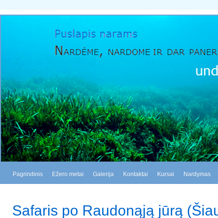
Pagrindinis
Ežero metai
Galerija
Kontaktai
Kursai
Nardymas
Safaris po Raudonąją jūrą (Šiau