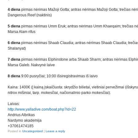
4 diena
pirmas nėrimas Mažoji Gotta; antras nėrimas Mažoji Gotta; trečias nė
Dangerous Reef (naktinis)
5 diena
pirmas nėrimas Umm Eruk; antras nėrimas Umm Khaeqaim; trečias nėr
Marsa Alam rifus
6 diena
pirmas nėrimas Shaab Claudia; antras nėrimas Shaab Claudia; trečias
Shalanyat)
7 diena
pirmas
nėrimas Elphinstone arba Shaab Sharm; antras nėrimas Elphi
Marsa Galeb. Nakvynė laive
8 diena
9:00 pusryčiai; 10:00 išsiregistravimas iš laivo
Kaina: 1400€ (Į kainą įskaičiuota: skrydžio bilietai, vietiniai pervežimai (išsky
nitrox mišiniai, tarp. mokesčiai, načionalinio parko mokesčiai).
Laivas:
http://www.yalladive.com/boat.php?id=22
Andrius Albrikas
Nardymo akademija
+37061474185
Posted in
Uncategorized
|
Leave a reply