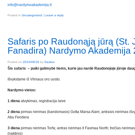
info@nardymoakademija.lt
Posted in
Uncategorized
|
Leave a reply
Safaris po Raudonąją jūrą (St. 
Fanadira) Nardymo Akademija 
Posted on
2014/09/16
by
Saulius
Šis safaris – puiki galimybė tiems, kurie jau nardė Raudonojoje jūroje daug 
Išvykstame iš Vilniaus oro uosto.
Nardymo vietos:
1 diena
atvykimas, registracija laive
2 diena
pirmas nėrimas (bandomasis) Gotta Marsa Alam; antrasis nėrimas išv
Abu Fendera
3
diena
pirmas nėrimas Torfa; antras nėrimas Il Fasmaa North; trečias nėrimas
(naktinis)