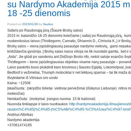
su Nardymo Akademija 2015 m.
18 -25 dienomis
Posted on
2015/01/30
by
Saulius
Safaris po Raudonąją jūrą (Šiaurė-Brolių salos)
2015 m. balandžio 18-25 dienomis kviečiame į safarį po Raudonąją jūrą, kur
nuskendusius laivus (Thistlegorm, Carnatic, Dhiannis D., Chrisola K.,) ir Brolių
Brolių salos – viena įspūdingiausių pasaulyje nardymo vietovių, garsi nepakart
knibždančia gyvūnija. Į Brolių salas narus vilioja ne tik nuostabi gamta, bet ir
„Aida“. Jie glūdi po vandeniu ant Didžiojo Brolio rifo, netoli saloje esančio švyt
Thistlegorm – bene įspūdingiausias objektas visame narų pasaulyje – povande
Laivo paskirtis buvo plukdinti karo krovinius į šiaurės Egiptą. Lokomotyvai, įva
Bedford‘o vežimėliai, Triumph motociklai ir net lėktuvų sparnai – tai tik maža dale
Išvykstame iš Vilniaus oro uosto
Kaina: ~1250€
Įskaičiuota: (skrydžio bilietai vietiniai pervežimai (išskyrus Lietuvoje) nitrox
mokesčiai)
Neiskaičiuta: (mokymai įrangos nuoma 15 ltr balionai)
Nuoroda tinklapyje ir laivo nuotraukos:
http://nardymoakademija.lt/naujienos/st
raudon%C4%85j%C4%85-j%C5%ABr%C4%85-%C5%A1iaur%C4%97-broli%
Andrius Albrikas
Nardymo akademija
+37061474185