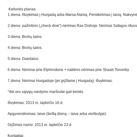
Kelionės planas:
1 diena: Atvykimas į Hurgadą arba Marsa Alamą. Persikėlimas į laivą. Nakvynė
2 diena: pažintinis („check dive“) nėrimas Ras Dishoje. Nėrimai Safagos rifuos
3 diena: Brolių salos.
4 diena: Brolių salos.
5 diena: Daedalus.
6 diena: Nėrimai prie Elphinstone + naktinis nėrimas prie Shaab Toromby.
7 diena: Nėrimai Hurgadoje (jei grįžtame į Hurgadą). Išvykimas.
*dėl oro sąlygų nardymo maršrutai gali keistis.
Išvykimas: 2013 m. lapkričio 16 d.
Apgyvendinimas: laive (šeštą dieną – laive arba viešbutyje).
Grįžimas namo: 2013 m. lapkričio 23 d.
Kontaktai: