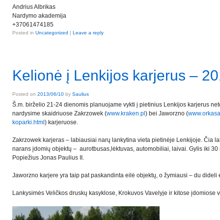
Andrius Albrikas
Nardymo akademija
+37061474185
Posted in
Uncategorized
|
Leave a reply
Kelionė į Lenkijos karjerus – 2
Posted on
2013/06/10
by
Saulius
Š.m. birželio 21-24 dienomis planuojame vykti į pietinius Lenkijos karjerus ne
nardysime skaidriuose Zakrzowek (
www.kraken.pl
) bei Jaworzno (
www.orkasa
koparki.html
) karjeruose.
Zakrzowek karjeras – labiausiai narų lankytina vieta pietinėje Lenkijoje. Čia
narans įdomių objektų – aurotbusas,lėktuvas, automobiliai, laivai. Gylis iki 3
Popiežius Jonas Paulius II.
Jaworzno karjere yra taip pat paskandinta eilė objektų, o žymiausi – du dideli
Lankysimės Veličkos druskų kasyklose, Krokuvos Vavelyje ir kitose įdomiose v